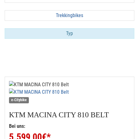
Trekkingbikes
Typ
e-Citybike
KTM
MACINA CITY 810 BELT
Bei uns:
5.599,00
€*