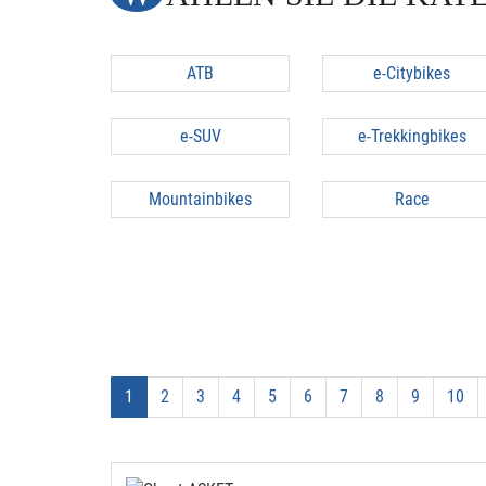
ATB
e-Citybikes
e-SUV
e-Trekkingbikes
Mountainbikes
Race
1
2
3
4
5
6
7
8
9
10