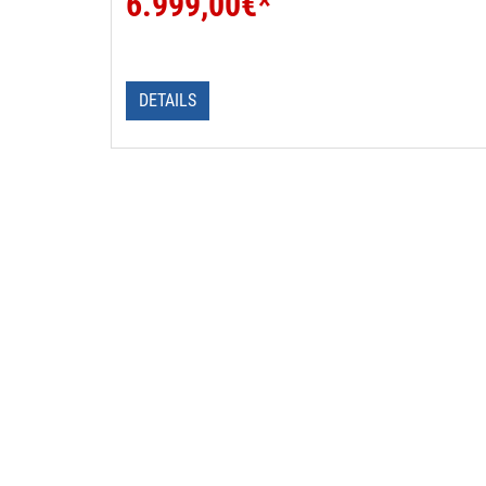
6.999,00
€*
DETAILS