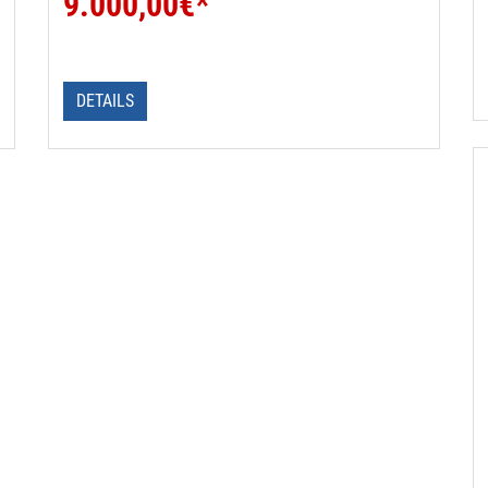
9.000,00
€*
DETAILS