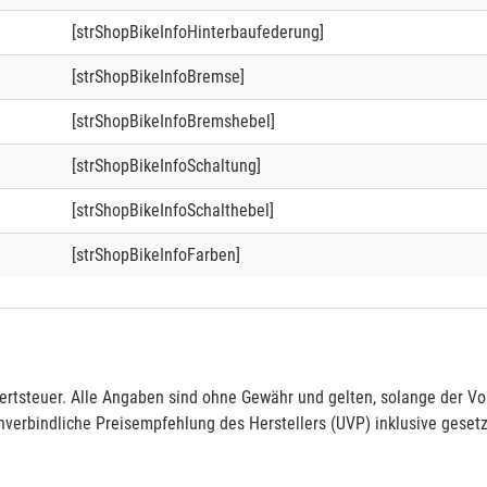
[strShopBikeInfoHinterbaufederung]
[strShopBikeInfoBremse]
[strShopBikeInfoBremshebel]
[strShopBikeInfoSchaltung]
[strShopBikeInfoSchalthebel]
[strShopBikeInfoFarben]
rtsteuer. Alle Angaben sind ohne Gewähr und gelten, solange der Vor
verbindliche Preisempfehlung des Herstellers (UVP) inklusive gesetz