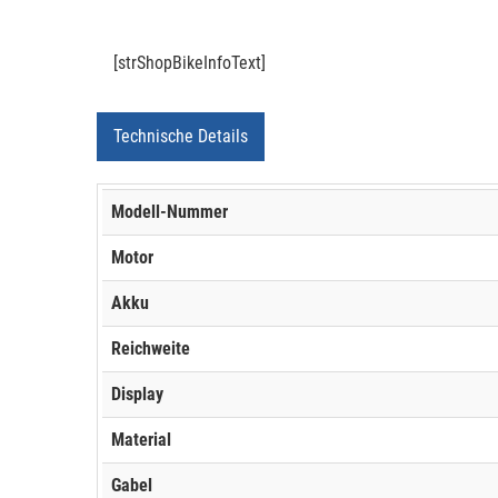
[strShopBikeInfoText]
Technische Details
Modell-Nummer
Motor
Akku
Reichweite
Display
Material
Gabel