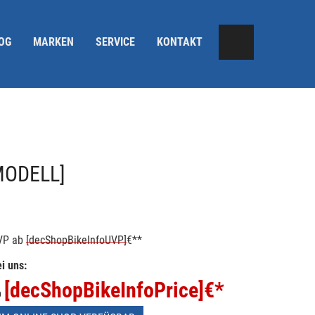
OG
MARKEN
SERVICE
KONTAKT
MODELL]
VP
ab
[decShopBikeInfoUVP]
€**
i uns:
[decShopBikeInfoPrice]
€*
b