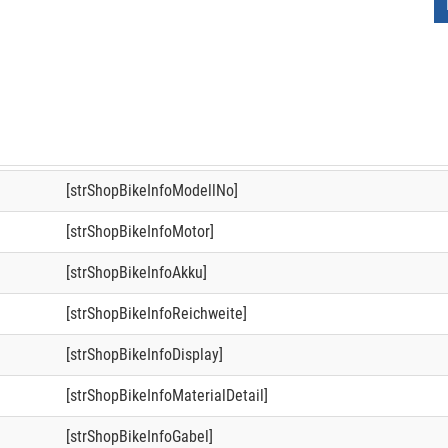
[strShopBikeInfoModellNo]
[strShopBikeInfoMotor]
[strShopBikeInfoAkku]
[strShopBikeInfoReichweite]
[strShopBikeInfoDisplay]
[strShopBikeInfoMaterialDetail]
[strShopBikeInfoGabel]