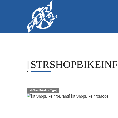
[STRSHOPBIKEIN
[strShopBikeInfoType]