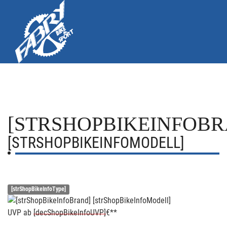
[STRSHOPBIKEINFOBR
[STRSHOPBIKEINFOMODELL]
[strShopBikeInfoType]
UVP
ab
[decShopBikeInfoUVP]
€**