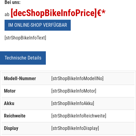
Bei uns:
[decShopBikeInfoPrice]
€*
ab
IM ONLINE-SHOP VERFÜGBAR
[strShopBikeInfoText]
Technische Details
Modell-Nummer
[strShopBikeInfoModellNo]
Motor
[strShopBikeInfoMotor]
Akku
[strShopBikeInfoAkku]
Reichweite
[strShopBikeInfoReichweite]
Display
[strShopBikeInfoDisplay]