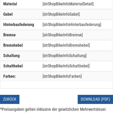
Material
[strShopBikeInfoMaterialDetail]
Gabel
[strShopBikeInfoGabel]
Hinterbaufederung
[strShopBikeInfoHinterbaufederung]
Bremse
[strShopBikeInfoBremse]
Bremshebel
[strShopBikeInfoBremshebel]
Schaltung
[strShopBikeInfoSchaltung]
Schalthebel
[strShopBikeInfoSchalthebel]
Farben:
[strShopBikeInfoFarben]
ZURÜCK
DOWNLOAD (PDF)
*Preisangaben gelten inklusive der gesetzlichen Mehrwertsteuer.