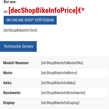
Bei uns:
[decShopBikeInfoPrice]
€*
ab
IM ONLINE-SHOP VERFÜGBAR
[strShopBikeInfoText]
Technische Details
Modell-Nummer
[strShopBikeInfoModellNo]
Motor
[strShopBikeInfoMotor]
Akku
[strShopBikeInfoAkku]
Reichweite
[strShopBikeInfoReichweite]
Display
[strShopBikeInfoDisplay]