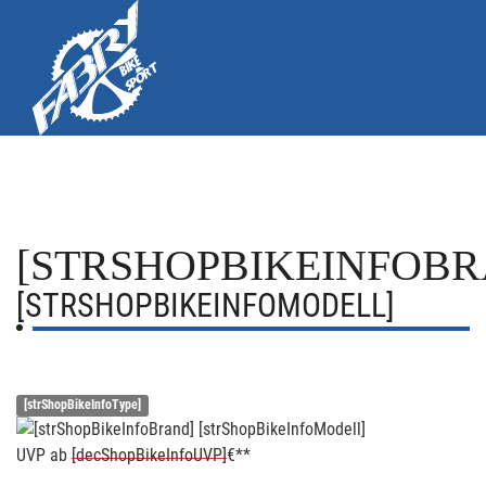
[STRSHOPBIKEINFOBR
[STRSHOPBIKEINFOMODELL]
[strShopBikeInfoType]
UVP
ab
[decShopBikeInfoUVP]
€**