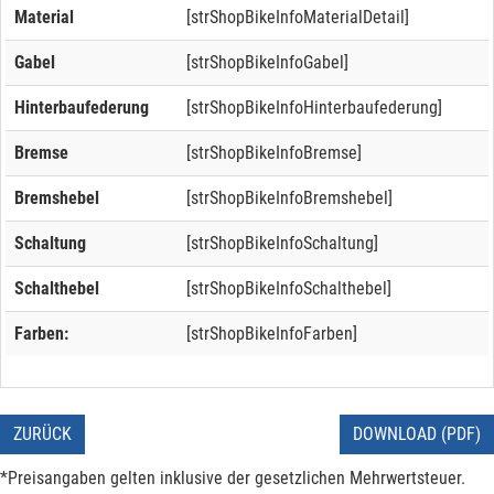
Material
[strShopBikeInfoMaterialDetail]
Gabel
[strShopBikeInfoGabel]
Hinterbaufederung
[strShopBikeInfoHinterbaufederung]
Bremse
[strShopBikeInfoBremse]
Bremshebel
[strShopBikeInfoBremshebel]
Schaltung
[strShopBikeInfoSchaltung]
Schalthebel
[strShopBikeInfoSchalthebel]
Farben:
[strShopBikeInfoFarben]
ZURÜCK
DOWNLOAD (PDF)
*Preisangaben gelten inklusive der gesetzlichen Mehrwertsteuer.