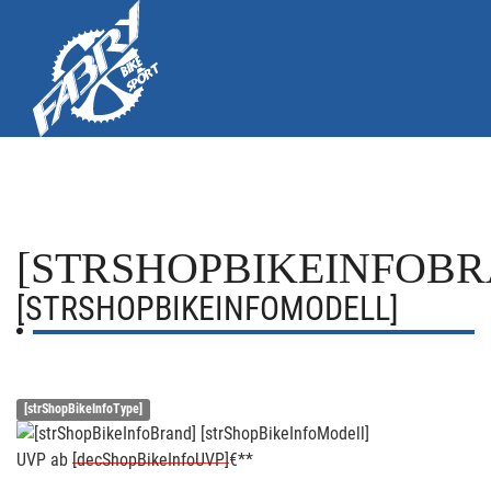
[STRSHOPBIKEINFOBR
[STRSHOPBIKEINFOMODELL]
[strShopBikeInfoType]
UVP
ab
[decShopBikeInfoUVP]
€**