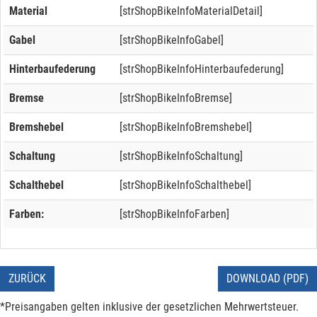
Material
[strShopBikeInfoMaterialDetail]
Gabel
[strShopBikeInfoGabel]
Hinterbaufederung
[strShopBikeInfoHinterbaufederung]
Bremse
[strShopBikeInfoBremse]
Bremshebel
[strShopBikeInfoBremshebel]
Schaltung
[strShopBikeInfoSchaltung]
Schalthebel
[strShopBikeInfoSchalthebel]
Farben:
[strShopBikeInfoFarben]
ZURÜCK
DOWNLOAD (PDF)
*Preisangaben gelten inklusive der gesetzlichen Mehrwertsteuer.