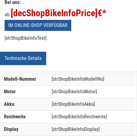
Bei uns:
[decShopBikeInfoPrice]
€*
ab
IM ONLINE-SHOP VERFÜGBAR
[strShopBikeInfoText]
Technische Details
Modell-Nummer
[strShopBikeInfoModellNo]
Motor
[strShopBikeInfoMotor]
Akku
[strShopBikeInfoAkku]
Reichweite
[strShopBikeInfoReichweite]
Display
[strShopBikeInfoDisplay]