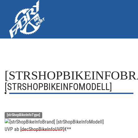
[STRSHOPBIKEINFOBR
[STRSHOPBIKEINFOMODELL]
[strShopBikeInfoType]
UVP
ab
[decShopBikeInfoUVP]
€**