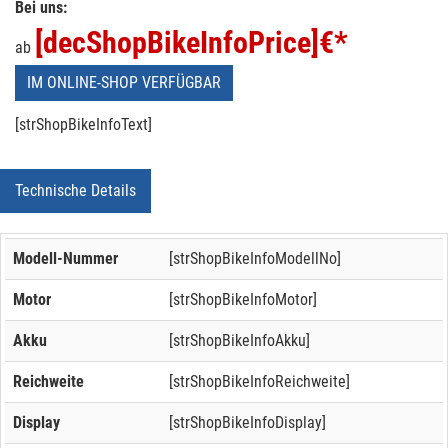
Bei uns:
[decShopBikeInfoPrice]
€*
ab
IM ONLINE-SHOP VERFÜGBAR
[strShopBikeInfoText]
Technische Details
Modell-Nummer
[strShopBikeInfoModellNo]
Motor
[strShopBikeInfoMotor]
Akku
[strShopBikeInfoAkku]
Reichweite
[strShopBikeInfoReichweite]
Display
[strShopBikeInfoDisplay]