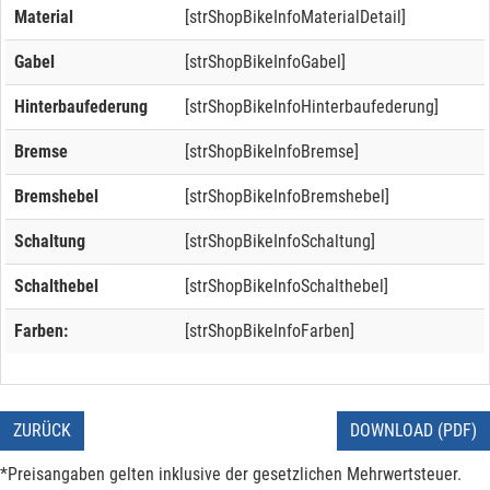
Material
[strShopBikeInfoMaterialDetail]
Gabel
[strShopBikeInfoGabel]
Hinterbaufederung
[strShopBikeInfoHinterbaufederung]
Bremse
[strShopBikeInfoBremse]
Bremshebel
[strShopBikeInfoBremshebel]
Schaltung
[strShopBikeInfoSchaltung]
Schalthebel
[strShopBikeInfoSchalthebel]
Farben:
[strShopBikeInfoFarben]
ZURÜCK
DOWNLOAD (PDF)
*Preisangaben gelten inklusive der gesetzlichen Mehrwertsteuer.