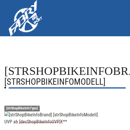
[STRSHOPBIKEINFOBR
[STRSHOPBIKEINFOMODELL]
[strShopBikeInfoType]
UVP
ab
[decShopBikeInfoUVP]
€**