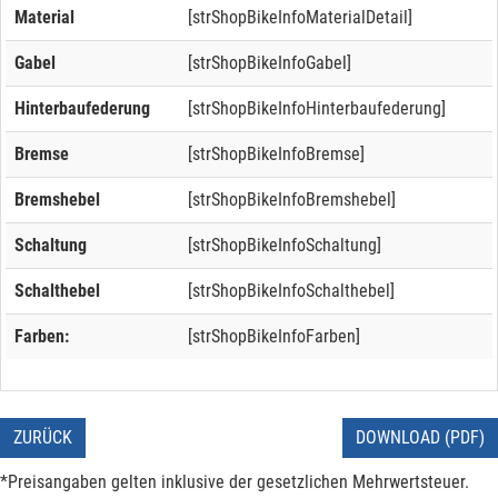
Material
[strShopBikeInfoMaterialDetail]
Gabel
[strShopBikeInfoGabel]
Hinterbaufederung
[strShopBikeInfoHinterbaufederung]
Bremse
[strShopBikeInfoBremse]
Bremshebel
[strShopBikeInfoBremshebel]
Schaltung
[strShopBikeInfoSchaltung]
Schalthebel
[strShopBikeInfoSchalthebel]
Farben:
[strShopBikeInfoFarben]
ZURÜCK
DOWNLOAD (PDF)
*Preisangaben gelten inklusive der gesetzlichen Mehrwertsteuer.