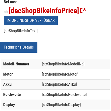
Bei uns:
[decShopBikeInfoPrice]
€*
ab
IM ONLINE-SHOP VERFÜGBAR
[strShopBikeInfoText]
Technische Details
Modell-Nummer
[strShopBikeInfoModellNo]
Motor
[strShopBikeInfoMotor]
Akku
[strShopBikeInfoAkku]
Reichweite
[strShopBikeInfoReichweite]
Display
[strShopBikeInfoDisplay]