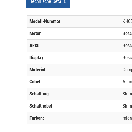
Technische Details
Modell-Nummer
KH0
Motor
Bosc
Akku
Bosc
Display
Bosc
Material
Com
Gabel
Alum
Schaltung
Shim
Schalthebel
Shim
Farben:
midn