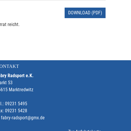
DOWNLOAD (PDF)
rat reicht.
ONTAKT
bry Radsport e.K.
arkt 53
5615 Marktredwitz
l.: 09231 5495
ax: 09231 5428
fabry-radsport@gmx.de