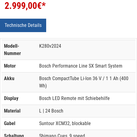
2.999,00
€*
Technische Details
Modell-
K280v2024
Nummer
Motor
Bosch Performance Line SX Smart System
Akku
Bosch CompactTube Li-Ion 36 V / 1 1 Ah (400
Wh)
Display
Bosch LED Remote mit Schiebehilfe
Material
L | 24 Bosch
Gabel
Suntour XCM32, blockable
Schaltung
Shimano Cues, 9 speed