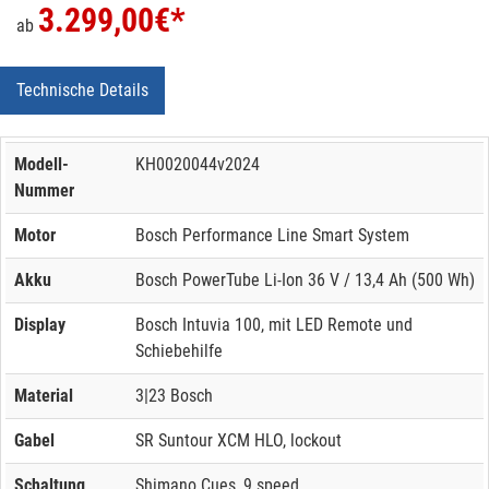
3.299,00
€*
ab
Technische Details
Modell-
KH0020044v2024
Nummer
Motor
Bosch Performance Line Smart System
Akku
Bosch PowerTube Li-Ion 36 V / 13,4 Ah (500 Wh)
Display
Bosch Intuvia 100, mit LED Remote und
Schiebehilfe
Material
3|23 Bosch
Gabel
SR Suntour XCM HLO, lockout
Schaltung
Shimano Cues, 9 speed