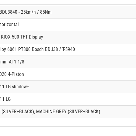
DU3840 - 25km/h / 85Nm
orizontal
 KIOX 500 TFT Display
lloy 6061 PT800 Bosch BDU38 / T-5940
3mm Al 1 1/8
020 4-Piston
11 LG shadow+
11 LG
 (SILVER+BLACK), MACHINE GREY (SILVER+BLACK)