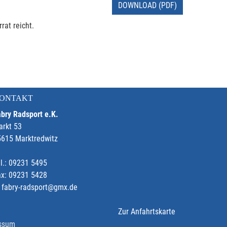
DOWNLOAD (PDF)
rat reicht.
ONTAKT
bry Radsport e.K.
arkt 53
5615 Marktredwitz
l.: 09231 5495
ax: 09231 5428
fabry-radsport@gmx.de
Zur Anfahrtskarte
ssum