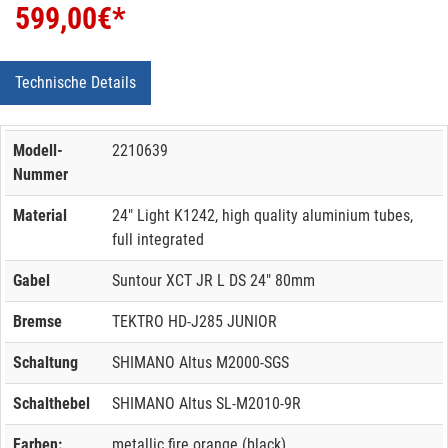
599,00
€*
Technische Details
Modell-
2210639
Nummer
Material
24" Light K1242, high quality aluminium tubes,
full integrated
Gabel
Suntour XCT JR L DS 24" 80mm
Bremse
TEKTRO HD-J285 JUNIOR
Schaltung
SHIMANO Altus M2000-SGS
Schalthebel
SHIMANO Altus SL-M2010-9R
Farben:
metallic fire orange (black)