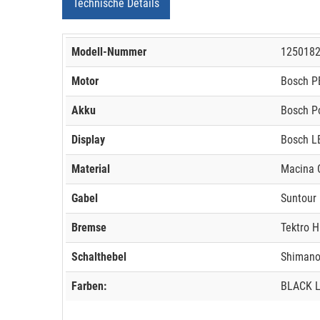
Technische Details
Modell-Nummer
125018
Motor
Bosch P
Akku
Bosch P
Display
Bosch L
Material
Macina 
Gabel
Suntour
Bremse
Tektro H
Schalthebel
Shimano
Farben:
BLACK 