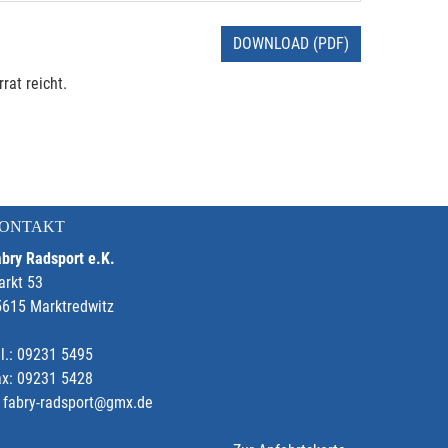
DOWNLOAD (PDF)
rat reicht.
ONTAKT
bry Radsport e.K.
arkt 53
5615 Marktredwitz
l.: 09231 5495
ax: 09231 5428
fabry-radsport@gmx.de