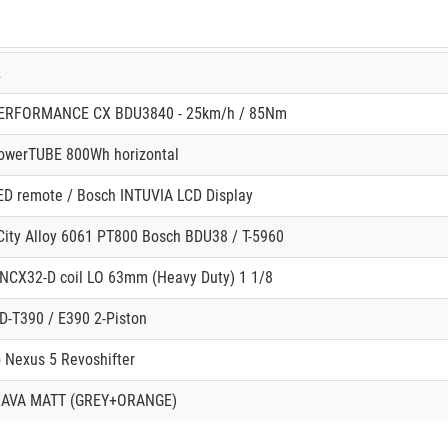
2
ERFORMANCE CX BDU3840 - 25km/h / 85Nm
owerTUBE 800Wh horizontal
ED remote / Bosch INTUVIA LCD Display
City Alloy 6061 PT800 Bosch BDU38 / T-5960
 NCX32-D coil LO 63mm (Heavy Duty) 1 1/8
D-T390 / E390 2-Piston
 Nexus 5 Revoshifter
LAVA MATT (GREY+ORANGE)