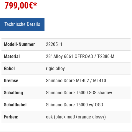
799,00
€*
Technische Details
Modell-Nummer
2220511
Material
28" Alloy 6061 OFFROAD / T-2380-M
Gabel
rigid alloy
Bremse
Shimano Deore MT402 / MT410
Schaltung
Shimano Deore T6000-SGS shadow
Schalthebel
Shimano Deore T6000 w/ OGD
Farben:
oak (black matt+orange glossy)