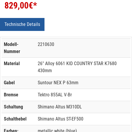
829,00
€*
Technische Details
Modell-
2210630
Nummer
Material
26" Alloy 6061 KID COUNTRY STAR K7680
430mm
Gabel
Suntour NEX P 63mm
Bremse
Tektro 855AL V-Br
Schaltung
Shimano Altus M310DL
Schalthebel
Shimano Altus ST-EF500
Farben:
metallic white (blue)