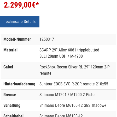
2.299,00
€*
Technische Details
Modell-Nummer
1250317
Material
SCARP 29" Alloy 6061 tripplebutted
SLL120mm UDH / M-4900
Gabel
RockShox Recon Silver RL 29" 120mm 2-P
remote
Hinterbaufederung
Suntour EDGE-EVO R-2CR remote 210x55
Bremse
Shimano MT201 / MT200 2-Piston
Schaltung
Shimano Deore M6100-12 SGS shadow+
Schalthebel
Shimano Deore M6100-12