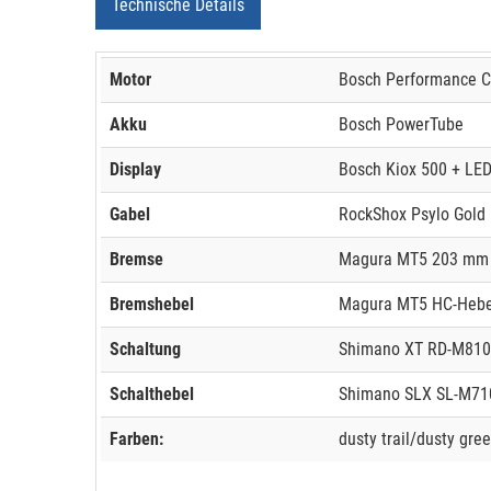
Technische Details
Motor
Bosch Performance C
Akku
Bosch PowerTube
Display
Bosch Kiox 500 + LE
Gabel
RockShox Psylo Gold
Bremse
Magura MT5 203 mm
Bremshebel
Magura MT5 HC-Hebe
Schaltung
Shimano XT RD-M8100
Schalthebel
Shimano SLX SL-M71
Farben:
dusty trail/dusty gree