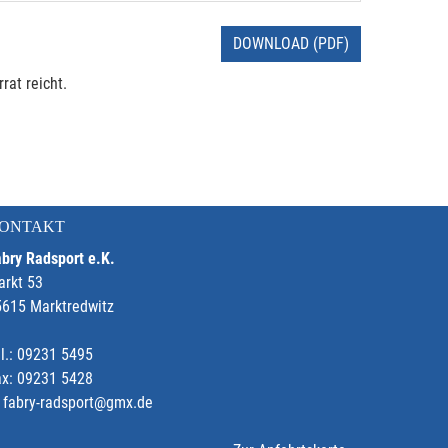
DOWNLOAD (PDF)
rat reicht.
ONTAKT
bry Radsport e.K.
arkt 53
5615 Marktredwitz
l.: 09231 5495
ax: 09231 5428
fabry-radsport@gmx.de