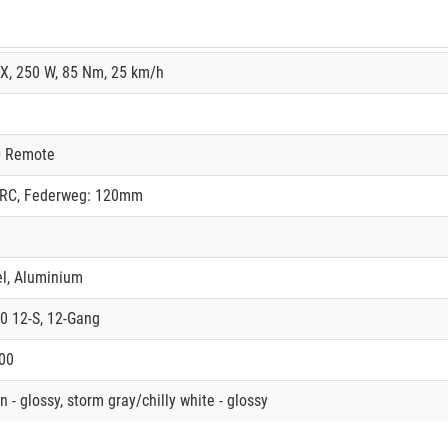
X, 250 W, 85 Nm, 25 km/h
D Remote
 RC, Federweg: 120mm
l, Aluminium
 12-S, 12-Gang
00
n - glossy, storm gray/chilly white - glossy