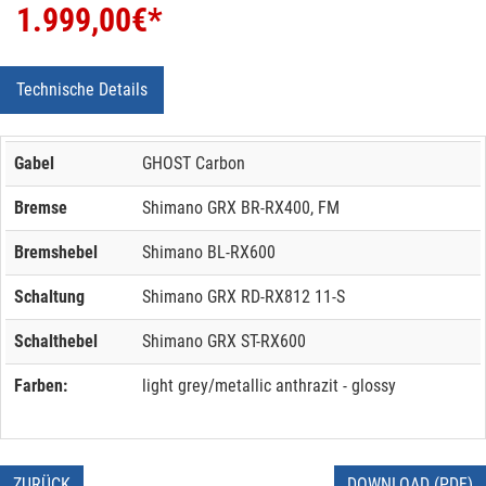
1.999,00
€*
Technische Details
Gabel
GHOST Carbon
Bremse
Shimano GRX BR-RX400, FM
Bremshebel
Shimano BL-RX600
Schaltung
Shimano GRX RD-RX812 11-S
Schalthebel
Shimano GRX ST-RX600
Farben:
light grey/metallic anthrazit - glossy
ZURÜCK
DOWNLOAD (PDF)