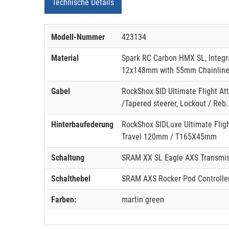
Technische Details
Modell-Nummer
423134
Material
Spark RC Carbon HMX SL, Integra
12x148mm with 55mm Chainline,
Gabel
RockShox SID Ultimate Flight A
/Tapered steerer, Lockout / Reb.
Hinterbaufederung
RockShox SIDLuxe Ultimate Fligh
Travel 120mm / T165X45mm
Schaltung
SRAM XX SL Eagle AXS Transmiss
Schalthebel
SRAM AXS Rocker Pod Controlle
Farben:
martin green