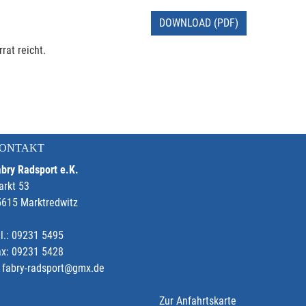
DOWNLOAD (PDF)
rat reicht.
ONTAKT
bry Radsport e.K.
arkt 53
5615 Marktredwitz
l.: 09231 5495
ax: 09231 5428
fabry-radsport@gmx.de
Zur Anfahrtskarte