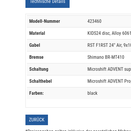
Technische Details
Modell-Nummer
423460
Material
KIDS24 disc, Alloy 606
Gabel
RST F1RST 24" Air, 9x10
Bremse
Shimano BR-MT410
Schaltung
Microshift ADVENT supe
Schalthebel
Microshift ADVENT Pro, 
Farben:
black
ZURÜCK