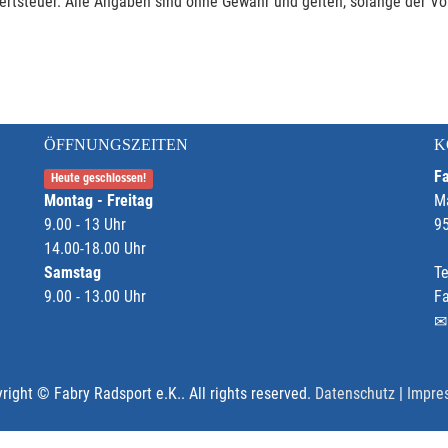
rtsteuer. Alle Angaben sind ohne Gewähr und gelten, solange der Vor
ÖFFNUNGSZEITEN
K
Fa
Heute geschlossen!
Montag - Freitag
M
9.00 - 13 Uhr
9
14.00-18.00 Uhr
Samstag
Te
9.00 - 13.00 Uhr
F
right © Fabry Radsport e.K.. All rights reserved.
Datenschutz
|
Impre