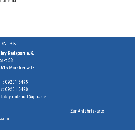
rat reicht.
ONTAKT
bry Radsport e.K.
arkt 53
5615 Marktredwitz
l.: 09231 5495
ax: 09231 5428
fabry-radsport@gmx.de
Zur Anfahrtskarte
ssum