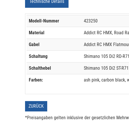
Technische Details
Modell-Nummer
423250
Material
Addict RC HMX, Road Rac
Gabel
Addict RC HMX Flatmoun
Schaltung
Shimano 105 Di2 RD-R715
Schalthebel
Shimano 105 Di2 ST-R717
Farben:
ash pink, carbon black, 
ZURÜCK
*Preisangaben gelten inklusive der gesetzlichen Mehrwe