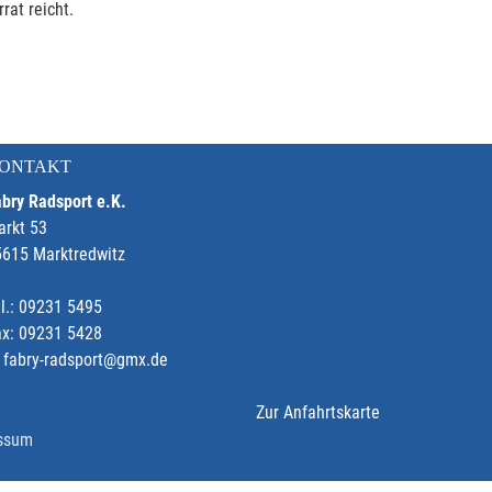
rat reicht.
ONTAKT
bry Radsport e.K.
arkt 53
5615 Marktredwitz
l.: 09231 5495
ax: 09231 5428
fabry-radsport@gmx.de
Zur Anfahrtskarte
ssum